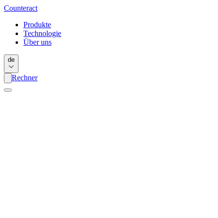
Counter
act
Produkte
Technologie
Über uns
de
Rechner
Name
*
E-mail
*
Nachricht
*
Ich habe die Allgemeinen Geschäftsbedingungen gelesen