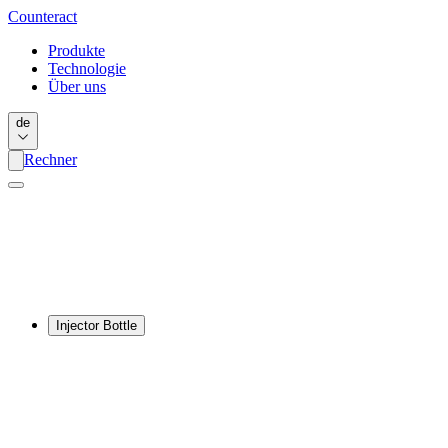
Counter
act
Produkte
Technologie
Über uns
de
Rechner
Injector Bottle