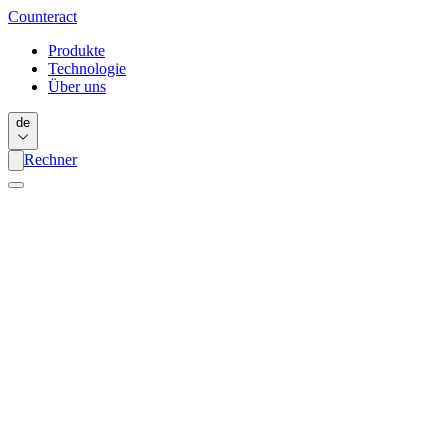
Counter
act
Produkte
Technologie
Über uns
de
Rechner
Anleitung herunterladen