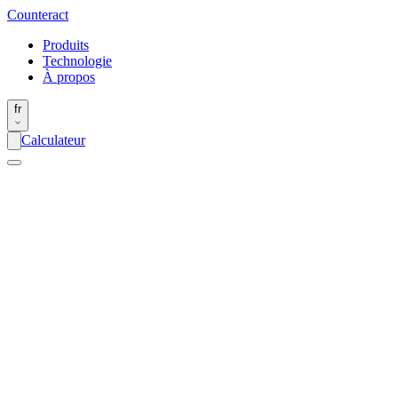
Counter
act
Produits
Technologie
À propos
fr
Calculateur
Nom
*
Email
*
Message
*
J'ai lu et j'accepte les conditions générales. *