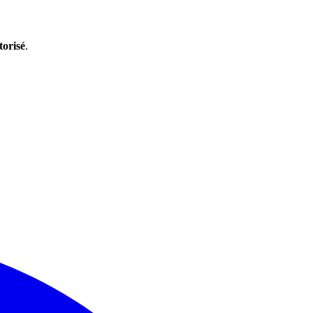
torisé
.