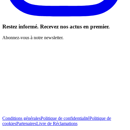
Restez informé. Recevez nos actus en premier.
Abonnez-vous à notre newsletter.
J’ai lu et j’accepte les Conditions générales *
S’abonner
Conditions générales
Politique de confidentialité
Politique de
cookies
Partenaires
Livre de Réclamations