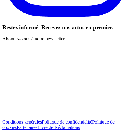
Restez informé. Recevez nos actus en premier.
Abonnez-vous à notre newsletter.
J’ai lu et j’accepte les Conditions générales *
S’abonner
Conditions générales
Politique de confidentialité
Politique de
cookies
Partenaires
Livre de Réclamations