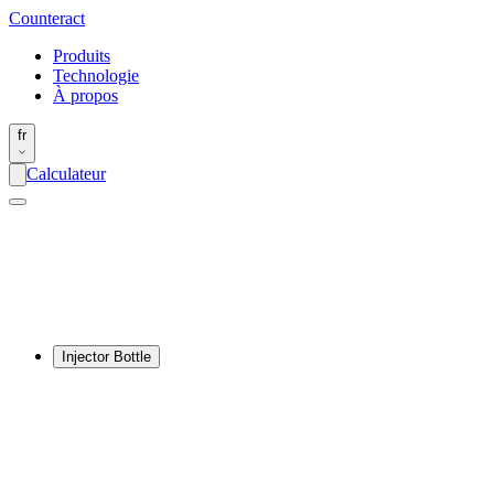
Counter
act
Produits
Technologie
À propos
fr
Calculateur
Injector Bottle