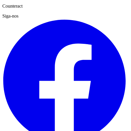
Counteract
Siga-nos