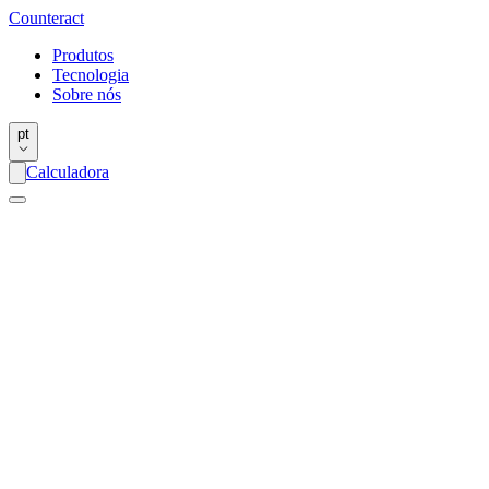
Counter
act
Produtos
Tecnologia
Sobre nós
pt
Calculadora
1
.
Reduza as Vibrações
As microesferas Counteract reposicionam-se continuamente
no interior do pneu para neutralizar o desequilíbrio, reduzindo
as vibrações e aumentando o conforto da condução —
especialmente em longos trajetos e terrenos irregulares.