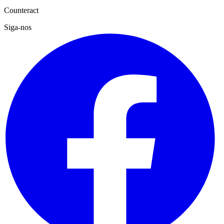
Counteract
Siga-nos