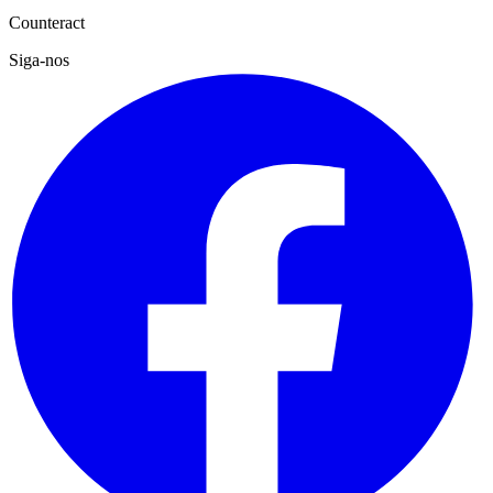
Counteract
Siga-nos